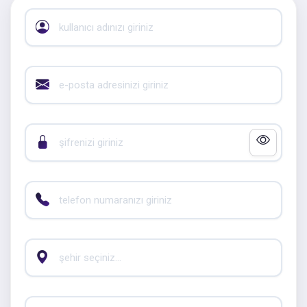
Kullanıcı adı
E-posta
Şifre
Telefon numarası
Şehir